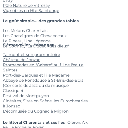
d'Ary
Pôle Nature de Vitrezay
Vignobles en Hte-Saintonge
Le goût simple...
des grandes tables
Les Melons Charentais
Les Chataîgnes de Chevanceaux
Le Pineau, Une Légende...
S'émerveiller...échanger
Le Cognac, "La Liqueur des dieux"
Talmont et son promontoire
Château de Jonzac
Promenades en "Gabare" au fil de l'eau à
Saintes
Port-des-Barques et l'île Madame
Abbaye de Fontdouce à St-Bris-des-Bois
(Concerts de Jazz ou de musique
Classique)
Festival de Montguyon
Cinésites, Sîtes en Scène, les Eurochestries
à Jonzac
L'écomusée du Cognac à Migron
Le littoral Charentais et ses îles
: Oléron, Aix,
Ré, La Rochelle, Royan...