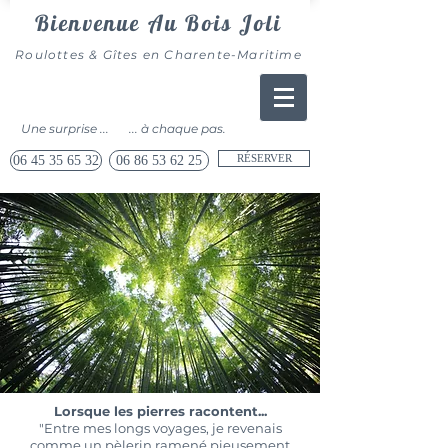
Bienvenue Au Bois Joli
​Roulottes & Gîtes en Charente-Maritime
Une surprise ...
... à chaque pas.
RÉSERVER
06 45 35 65 32
06 86 53 62 25
Lorsque les pierres racontent...
"Entre mes longs voyages, je revenais
comme un pèlerin ramené pieusement