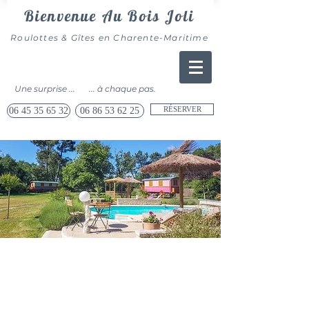
Bienvenue Au Bois Joli
​Roulottes & Gîtes en Charente-Maritime
Une surprise ...
... à chaque pas.
RÉSERVER
06 45 35 65 32
06 86 53 62 25
Les Roulottes
Isabelle et Bernard vous accueillent
pour réaliser un rêve d’enfants ou
juste pour un retour aux sources,
dans la Roulotte « AU BOIS CHERI »