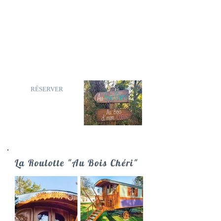
ou dans la Roulotte « Ô BOIS D’MON
CŒUR », passez une nuit de rêve,
révez… la tête dans les étoiles, petits
cocons pour les amoureux et les
nostalgiques de la vie de bohème.
VIVEZ UNE EXPERIENCE
INOUBLIABLE AU CŒUR D’UNE
NATURE QUI S’OFFRE A VOUS !!!
RÉSERVER
La Roulotte "Au Bois Chéri"