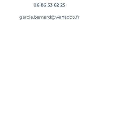
06 86 53 62 25
garcie.bernard@wanadoo.fr
Nous sommes situés au sud du
département de la Charente-Maritime,
dans le Pays de la Haute-Saintonge,
entre Bordeaux et Angoulême,
à 20mn de BLAYE,
à 30mn de JONZAC,
à 40mn de BORDEAUX.