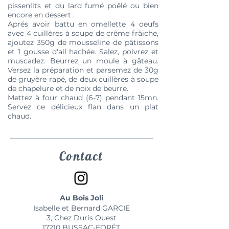
pissenlits et du lard fumé poêlé ou bien
encore en dessert :
Aprés avoir battu en omellette 4 oeufs
avec 4 cuillères à soupe de crême frâiche,
ajoutez 350g de mousseline de pâtissons
et 1 gousse d'ail hachée. Salez, poivrez et
muscadez. Beurrez un moule à gâteau.
Versez la préparation et parsemez de 30g
de gruyère rapé, de deux cuillères à soupe
de chapelure et de noix de beurre.
Mettez à four chaud (6-7) pendant 15mn.
Servez ce délicieux flan dans un plat
chaud.
Contact
Au Bois Joli
Isabelle et Bernard GARCIE
3, Chez Duris Ouest
17210 BUSSAC-FORÊT